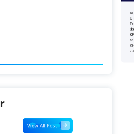
Au
Un
Ec
(k
KF
re
KF
zu
r
View All Post