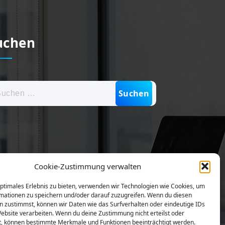
uchen
hen
:
Cookie-Zustimmung verwalten
optimales Erlebnis zu bieten, verwenden wir Technologien wie Cookies, um
mationen zu speichern und/oder darauf zuzugreifen. Wenn du diesen
n zustimmst, können wir Daten wie das Surfverhalten oder eindeutige IDs
Website verarbeiten. Wenn du deine Zustimmung nicht erteilst oder
t, können bestimmte Merkmale und Funktionen beeinträchtigt werden.