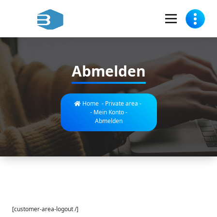
Skip
to
content
Zulassungsdienst für Sie in Berlin-Spandau
Abmelden
Home
-
Private area
-
-
Mein Konto
-
Abmelden
[customer-area-logout /]