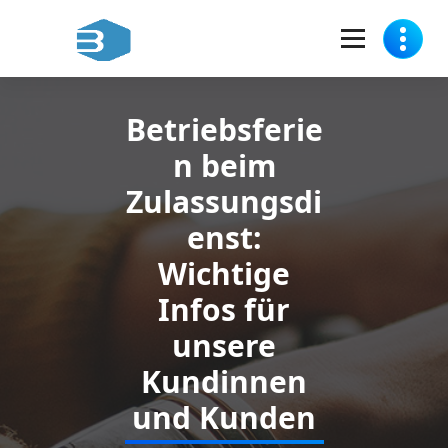
Skip
to
content
Zulassungsdienst für Sie in Berlin-Spandau
Betriebsferie
n beim
Zulassungsdi
enst:
Wichtige
Infos für
unsere
Kundinnen
und Kunden