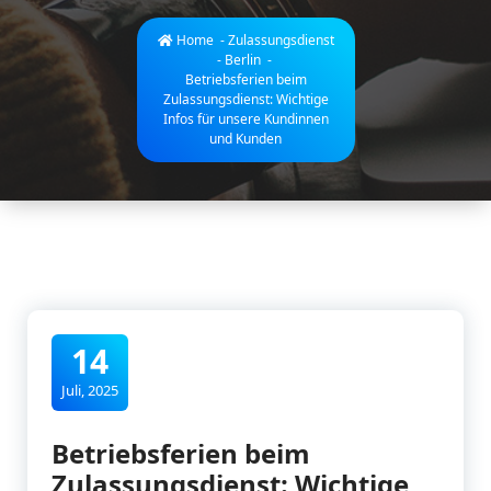
Home
-
Zulassungsdienst
- Berlin
-
Betriebsferien beim
Zulassungsdienst: Wichtige
Infos für unsere Kundinnen
und Kunden
14
Juli, 2025
Betriebsferien beim
Zulassungsdienst: Wichtige