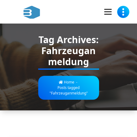
Skip
to
content
Zulassungsdienst für Sie in Berlin-Spandau
Tag Archives:
Fahrzeugan
meldung
Home
-
Posts tagged
"Fahrzeuganmeldung"