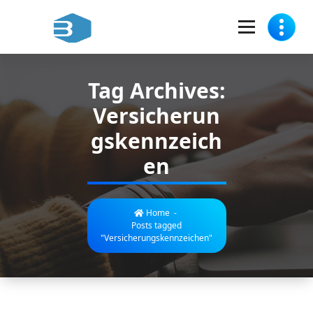
Skip
to
content
Zulassungsdienst für Sie in Berlin-Spandau
Tag Archives:
Versicherun
gskennzeich
en
Home
-
Posts tagged
"Versicherungskennzeichen"