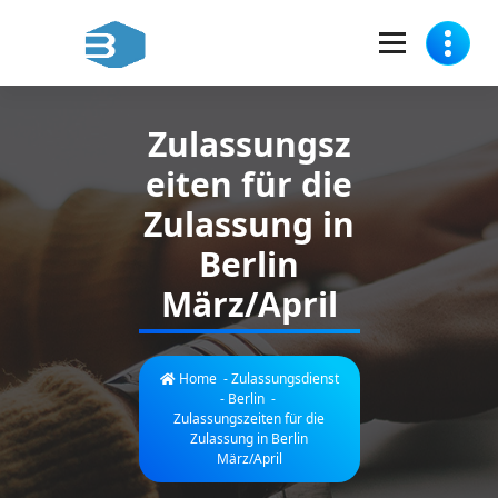
Skip
to
content
Zulassungsdienst für Sie in Berlin-Spandau
Zulassungsz
eiten für die
Zulassung in
Berlin
März/April
Home
-
Zulassungsdienst
- Berlin
-
Zulassungszeiten für die
Zulassung in Berlin
März/April